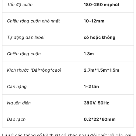
Tốc độ cuốn
180-260 m/phút
Chiều rộng cuốn nhỏ nhất
10-12mm
Tự động dán label
có hoặc không
Chiều rộng cuộn
1.3m
Kích thước (Dài*rộng*cao)
2.7m*1.5m*1.5m
Cân nặng
1-2 tấn
Nguồn điện
380V, 50Hz
Dao rạch
0.2*22*60mm
Lưu ý các thông số kỹ thuật có khác nhau đôi chút với các loại