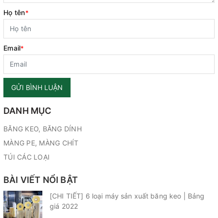
Họ tên
*
Email
*
GỬI BÌNH LUẬN
DANH MỤC
BĂNG KEO, BĂNG DÍNH
MÀNG PE, MÀNG CHÍT
TÚI CÁC LOẠI
BÀI VIẾT NỔI BẬT
[CHI TIẾT] 6 loại máy sản xuất băng keo | Bảng
giá 2022