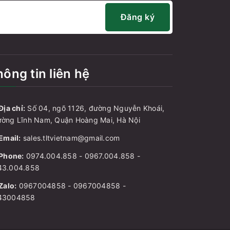
Đăng ký
ông tin liên hệ
Địa chỉ:
Số 04, ngõ 1126, đường Nguyễn Khoái,
ờng Lĩnh Nam, Quận Hoàng Mai, Hà Nội
Email:
sales.tltvietnam@gmail.com
Phone:
0974.004.858
-
0967.004.858
-
43.004.858
Zalo:
0967004858
-
0967004858
-
43004858