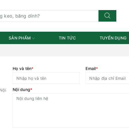
SẢN PHẨM
TIN TỨC
TUYỂN DỤNG
Họ và tên
Email
*
*
Nội dung
*
Nội